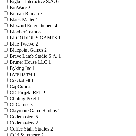
Bigben Interactive S.A.
6
BioWare
2
Bitmap Bureau
3
Black Matter
1
Blizzard Entertainment
4
Bloober Team
8
BLOODIOUS GAMES
1
Blue Twelve
2
Bluepoint Games
2
Brave Lamb Studio S.A.
1
Bruner House LLC
1
Byking Inc
1
Byte Barrel
1
Crackshell
1
CapCom
21
CD Projekt RED
9
Chubby Pixel
1
CI Games
3
Claymore Game Studios
1
Codemasters
5
Codemasters
2
Coffee Stain Studios
2
Cold Symmetry
2