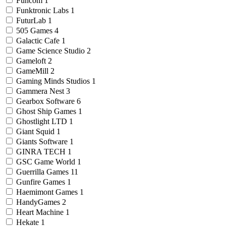
Funcom
1
Funktronic Labs
1
FuturLab
1
505 Games
4
Galactic Cafe
1
Game Science Studio
2
Gameloft
2
GameMill
2
Gaming Minds Studios
1
Gammera Nest
3
Gearbox Software
6
Ghost Ship Games
1
Ghostlight LTD
1
Giant Squid
1
Giants Software
1
GINRA TECH
1
GSC Game World
1
Guerrilla Games
11
Gunfire Games
1
Haemimont Games
1
HandyGames
2
Heart Machine
1
Hekate
1