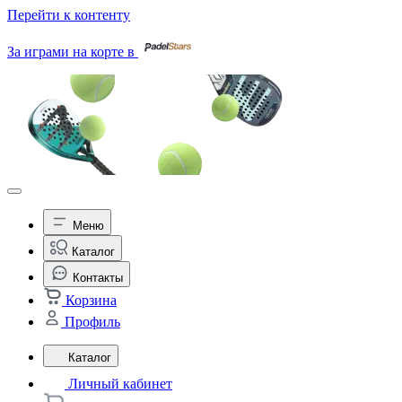
Перейти к контенту
За играми на корте в
Меню
Каталог
Контакты
Корзина
Профиль
Каталог
Личный кабинет