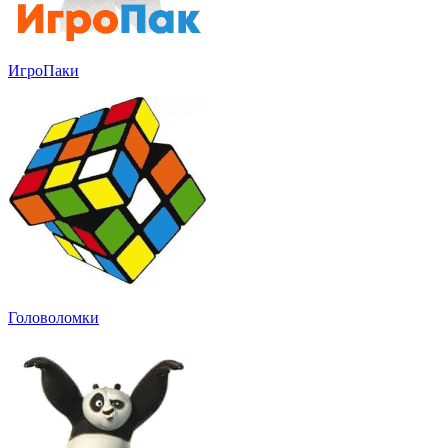
ИгроПаки
Головоломки