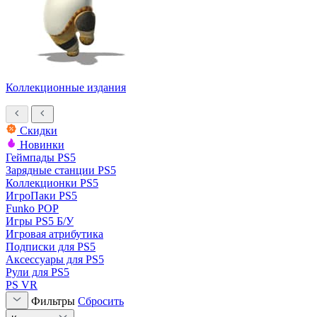
Коллекционные издания
Скидки
Новинки
Геймпады PS5
Зарядные станции PS5
Коллекционки PS5
ИгроПаки PS5
Funko POP
Игры PS5 Б/У
Игровая атрибутика
Подписки для PS5
Аксессуары для PS5
Рули для PS5
PS VR
Фильтры
Сбросить