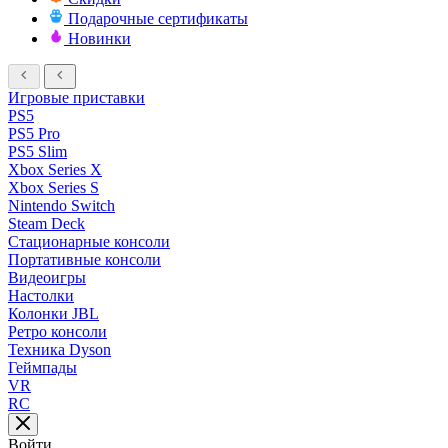
Подарочные сертификаты
Новинки
Игровые приставки
PS5
PS5 Pro
PS5 Slim
Xbox Series X
Xbox Series S
Nintendo Switch
Steam Deck
Стационарные консоли
Портативные консоли
Видеоигры
Настолки
Колонки JBL
Ретро консоли
Техника Dyson
Геймпады
VR
RC
Войти