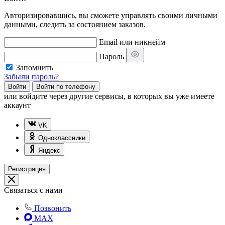
Авторизировавшись, вы сможете управлять своими личными
данными, следить за состоянием заказов.
Email или никнейм
Пароль
Запомнить
Забыли пароль?
Войти
Войти по телефону
или
войдите через другие сервисы, в которых вы уже имеете
аккаунт
VK
Одноклассники
Яндекс
Регистрация
Связаться с нами
Позвонить
MAX