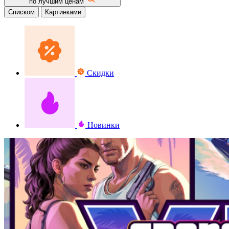
по лучшим ценам
Списком
Картинками
Скидки
Новинки