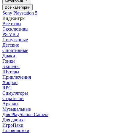
Категория
Все категории
Sony Playstation 5
Видеоигры
Все игры
Эксклюзивы
PS VR 2
Популярные
Детские
Спортивные
Драки
Гонки
Экшены
Шутеры
Приключения
Хоррор
RPG
Симуляторы
Стратегии
Аркады
Музыкальные
Для PlayStation Camera
Для двоих+
ИгроПаки
Головоломки