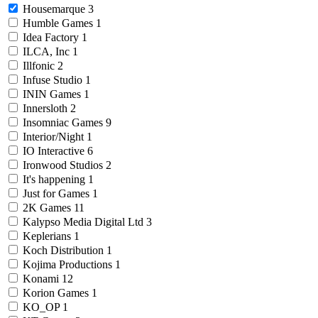
Housemarque
3
Humble Games
1
Idea Factory
1
ILCA, Inc
1
Illfonic
2
Infuse Studio
1
ININ Games
1
Innersloth
2
Insomniac Games
9
Interior/Night
1
IO Interactive
6
Ironwood Studios
2
It's happening
1
Just for Games
1
2K Games
11
Kalypso Media Digital Ltd
3
Keplerians
1
Koch Distribution
1
Kojima Productions
1
Konami
12
Korion Games
1
KO_OP
1