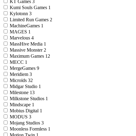
KT Games
3
Kumi Souls Games
1
Kylotonn
3
Limited Run Games
2
MachineGames
1
MAGES
1
Marvelous
4
MassHive Media
1
Massive Monster
2
Maximum Games
12
MECC
1
MergeGames
9
Meridiem
3
Microïds
32
Midgar Studio
1
Milestone
13
Milkstone Studios
1
Mindscape
1
Mobius Digital
1
MODUS
3
Mojang Studios
3
Moonless Formless
1
Motion Twin
1