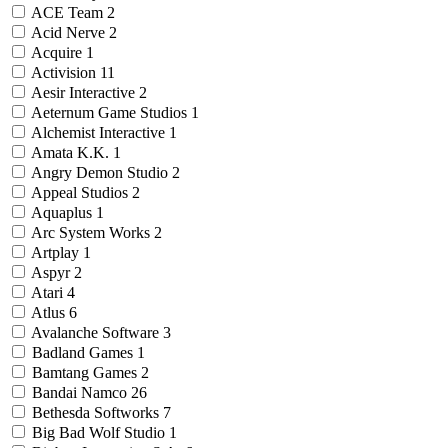
ACE Team
2
Acid Nerve
2
Acquire
1
Activision
11
Aesir Interactive
2
Aeternum Game Studios
1
Alchemist Interactive
1
Amata K.K.
1
Angry Demon Studio
2
Appeal Studios
2
Aquaplus
1
Arc System Works
2
Artplay
1
Aspyr
2
Atari
4
Atlus
6
Avalanche Software
3
Badland Games
1
Bamtang Games
2
Bandai Namco
26
Bethesda Softworks
7
Big Bad Wolf Studio
1