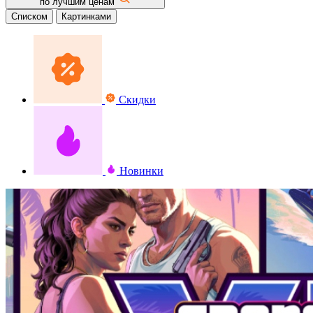
по лучшим ценам
Списком
Картинками
Скидки
Новинки