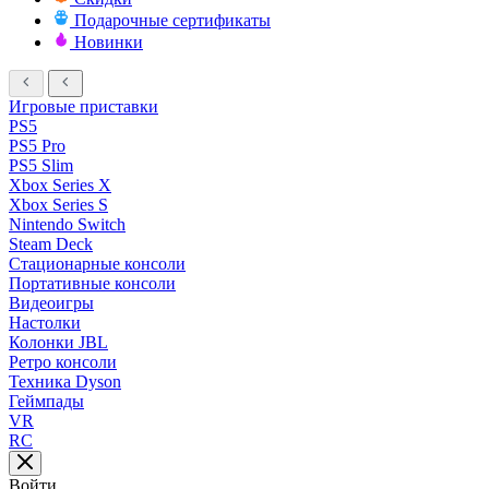
Подарочные сертификаты
Новинки
Игровые приставки
PS5
PS5 Pro
PS5 Slim
Xbox Series X
Xbox Series S
Nintendo Switch
Steam Deck
Стационарные консоли
Портативные консоли
Видеоигры
Настолки
Колонки JBL
Ретро консоли
Техника Dyson
Геймпады
VR
RC
Войти