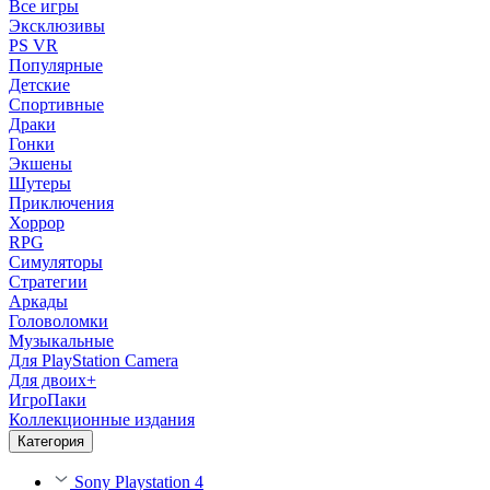
Все игры
Эксклюзивы
PS VR
Популярные
Детские
Спортивные
Драки
Гонки
Экшены
Шутеры
Приключения
Хоррор
RPG
Симуляторы
Стратегии
Аркады
Головоломки
Музыкальные
Для PlayStation Camera
Для двоих+
ИгроПаки
Коллекционные издания
Категория
Sony Playstation 4