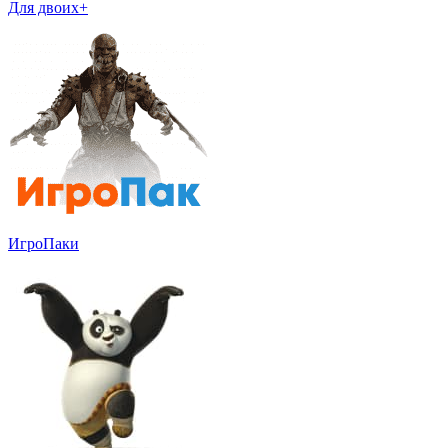
Для двоих+
ИгроПаки