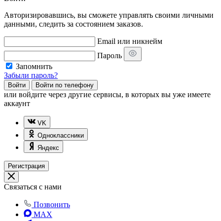
Авторизировавшись, вы сможете управлять своими личными
данными, следить за состоянием заказов.
Email или никнейм
Пароль
Запомнить
Забыли пароль?
Войти
Войти по телефону
или
войдите через другие сервисы, в которых вы уже имеете
аккаунт
VK
Одноклассники
Яндекс
Регистрация
Связаться с нами
Позвонить
MAX