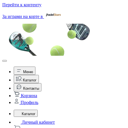
Перейти к контенту
За играми на корте в
Меню
Каталог
Контакты
Корзина
Профиль
Каталог
Личный кабинет