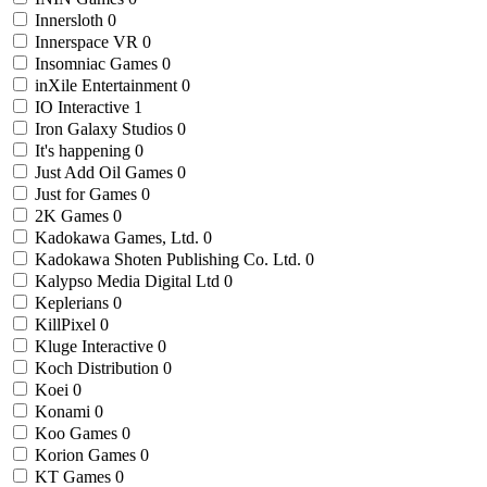
Innersloth
0
Innerspace VR
0
Insomniac Games
0
inXile Entertainment
0
IO Interactive
1
Iron Galaxy Studios
0
It's happening
0
Just Add Oil Games
0
Just for Games
0
2K Games
0
Kadokawa Games, Ltd.
0
Kadokawa Shoten Publishing Co. Ltd.
0
Kalypso Media Digital Ltd
0
Keplerians
0
KillPixel
0
Kluge Interactive
0
Koch Distribution
0
Koei
0
Konami
0
Koo Games
0
Korion Games
0
KT Games
0