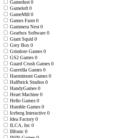
Gamedust
0
Gameloft
0
GameMill
0
Games Farm
0
Gammera Nest
0
Gearbox Software
0
Giant Squid
0
Grey Box
0
Grimlore Games
0
GS2 Games
0
Guard Crush Games
0
Guerrilla Games
0
Haemimont Games
0
Halfbrick Studios
0
HandyGames
0
Heart Machine
0
Hello Games
0
Humble Games
0
Iceberg Interactive
0
Idea Factory
0
ILCA, Inc
0
Illfonic
0
ININ Games
0