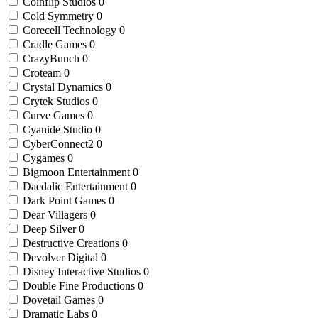
Coinflip Studios
0
Cold Symmetry
0
Corecell Technology
0
Cradle Games
0
CrazyBunch
0
Croteam
0
Crystal Dynamics
0
Crytek Studios
0
Curve Games
0
Cyanide Studio
0
CyberConnect2
0
Cygames
0
Bigmoon Entertainment
0
Daedalic Entertainment
0
Dark Point Games
0
Dear Villagers
0
Deep Silver
0
Destructive Creations
0
Devolver Digital
0
Disney Interactive Studios
0
Double Fine Productions
0
Dovetail Games
0
Dramatic Labs
0