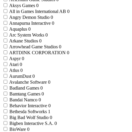
Aksys Games
0
All in Games International AB
0
Angry Demon Studio
0
Annapurna Interactive
0
Aquaplus
0
Arc System Works
0
Arkane Studios
0
Arrowhead Game Studios
0
ARTDINK CORPORATION
0
Aspyr
0
Atari
0
Atlus
0
AurumDust
0
Avalanche Software
0
Badland Games
0
Bamtang Games
0
Bandai Namco
0
Behavior Interactive
0
Bethesda Softworks
1
Big Bad Wolf Studio
0
Bigben Interactive S.A.
0
BioWare
0