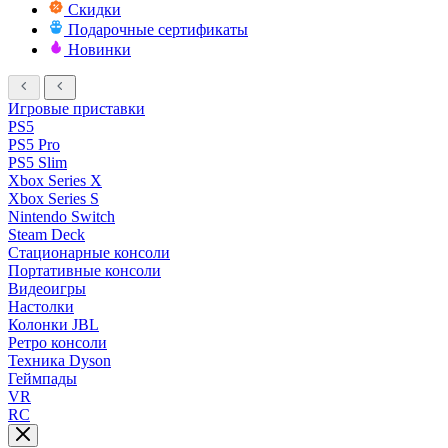
Скидки
Подарочные сертификаты
Новинки
Игровые приставки
PS5
PS5 Pro
PS5 Slim
Xbox Series X
Xbox Series S
Nintendo Switch
Steam Deck
Стационарные консоли
Портативные консоли
Видеоигры
Настолки
Колонки JBL
Ретро консоли
Техника Dyson
Геймпады
VR
RC