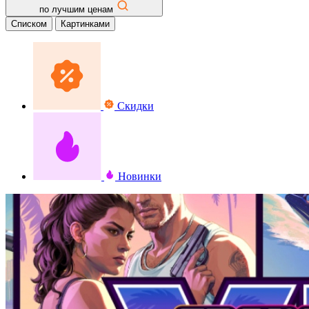
по лучшим ценам
Списком
Картинками
Скидки
Новинки