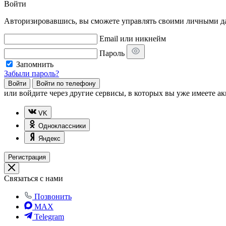
Войти
Авторизировавшись, вы сможете управлять своими личными дан
Email или никнейм
Пароль
Запомнить
Забыли пароль?
Войти
Войти по телефону
или
войдите через другие сервисы, в которых вы уже имеете ак
VK
Одноклассники
Яндекс
Регистрация
Связаться с нами
Позвонить
MAX
Telegram