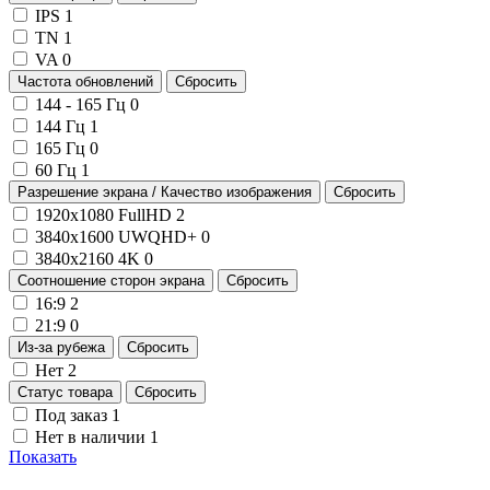
IPS
1
TN
1
VA
0
Частота обновлений
Сбросить
144 - 165 Гц
0
144 Гц
1
165 Гц
0
60 Гц
1
Разрешение экрана / Качество изображения
Сбросить
1920х1080 FullHD
2
3840x1600 UWQHD+
0
3840x2160 4K
0
Соотношение сторон экрана
Сбросить
16:9
2
21:9
0
Из-за рубежа
Сбросить
Нет
2
Статус товара
Сбросить
Под заказ
1
Нет в наличии
1
Показать