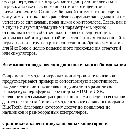
быстро передаются в виртуальное пространство действия
игрока, а также насколько оперативно эти действия
визуализируются. Слишком большой инпут лаг приведет к
тому, что картинка на экране будет ощутимо запаздывать и не
успевать за сигналами, поданными с контроллера. Здесь, как и
в случае с двумя предыдущими параметрами, нужно
отталкиваться от собственных игровых предпочтений:
минимальный инпутлаг крайне важен в динамичных онлайн-
играх, но при этом не критичен, если приобретался монитор
для Икс Бокс с целью размеренного прохождения стратегий
или симуляторов.
Возможности подключения дополнительного оборудования
Современные модели игровых мониторов и телевизоров
предусматривают примерно сопоставимую вариативность
подключений: они позволяют подсоединять различную
геймерскую периферию через порты HDMI и USB,
являющимися самыми распространенными среди аксессуаров
данного сегмента. Топовые модели также оснащены модулем
BlueTooth, благодаря которому доступно подключение
наушников и разнообразных контроллеров.
Сравниваем качество звука игровых мониторов и
телевизоров