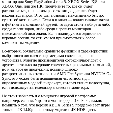
монитор для Sony PlayStation 4 или 5, XBOX Series X|S или
XBOX One, или же ПК: продумайте то, где он будет
располагаться, и на каком расстоянии до дисплея будет
находиться игрок. Этот шаг позволит максимально быстро
сузить область поиска. Если в планах — коллективные матчи
в файтинги с компанией друзей, то здесь стоит выбирать либо
среди телевизоров, либо среди игровых мониторов
максимальной диагонали. Если планируются одиночные
игровые сессии, то есть смысл присмотреться к более
компактным моделям.
Во-вторых, обязательно сравните функции и характеристики
выбранного дисплея с параметрами своего игрового
устройства. Многие производители сотрудничают друг с
другом не только на уровне совместных рекламных кампаний,
но и на уровне продукции: помимо широко
распространенных технологий AMD FreeSync или NVIDIA G-
Sync, это может быть повышенная частотность для
определенных моделей видеокарт, которая станет недоступна,
если используется телевизор в качестве монитора.
Не стоит забывать и о мощности игровой платформы:
например, если выбирается монитор для Икс Бокс, важно
помнить о том, что версия XBOX Series S поддерживает игры
только в 2К 1440p — поэтому модели с 4К HDR здесь