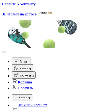
Перейти к контенту
За играми на корте в
Меню
Каталог
Контакты
Корзина
Профиль
Каталог
Личный кабинет