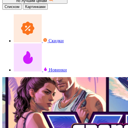
по лучшим ценам
Списком
Картинками
Скидки
Новинки