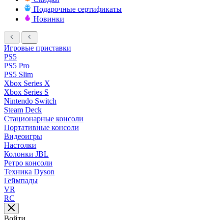
Подарочные сертификаты
Новинки
Игровые приставки
PS5
PS5 Pro
PS5 Slim
Xbox Series X
Xbox Series S
Nintendo Switch
Steam Deck
Стационарные консоли
Портативные консоли
Видеоигры
Настолки
Колонки JBL
Ретро консоли
Техника Dyson
Геймпады
VR
RC
Войти