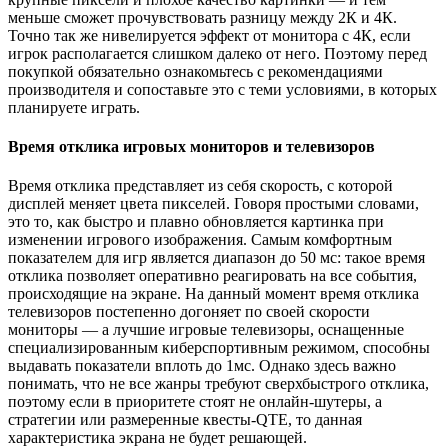
меньше сможет прочувствовать разницу между 2К и 4К.
Точно так же нивелируется эффект от монитора с 4К, если
игрок располагается слишком далеко от него. Поэтому перед
покупкой обязательно ознакомьтесь с рекомендациями
производителя и сопоставьте это с теми условиями, в которых
планируете играть.
Время отклика игровых мониторов и телевизоров
Время отклика представляет из себя скорость, с которой
дисплей меняет цвета пикселей. Говоря простыми словами,
это то, как быстро и плавно обновляется картинка при
изменении игрового изображения. Самым комфортным
показателем для игр является диапазон до 50 мс: такое время
отклика позволяет оперативно реагировать на все события,
происходящие на экране. На данный момент время отклика
телевизоров постепенно догоняет по своей скорости
мониторы — а лучшие игровые телевизоры, оснащенные
специализированным киберспортивным режимом, способны
выдавать показатели вплоть до 1мс. Однако здесь важно
понимать, что не все жанры требуют сверхбыстрого отклика,
поэтому если в приоритете стоят не онлайн-шутеры, а
стратегии или размеренные квесты-QTE, то данная
характеристика экрана не будет решающей.