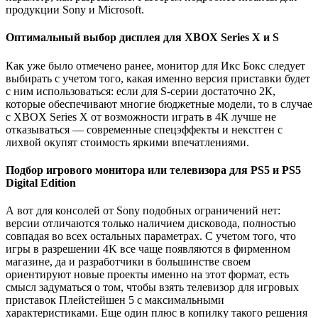
продукции Sony и Microsoft.
Оптимальный выбор дисплея для XBOX Series X и S
Как уже было отмечено ранее, монитор для Икс Бокс следует
выбирать с учетом того, какая именно версия приставки будет
с ним использоваться: если для S-серии достаточно 2К,
которые обеспечивают многие бюджетные модели, то в случае
с XBOX Series X от возможности играть в 4К лучше не
отказываться — современные спецэффекты и некстген с
лихвой окупят стоимость яркими впечатлениями.
Подбор игрового монитора или телевизора для PS5 и PS5
Digital Edition
А вот для консолей от Sony подобных ограничений нет:
версии отличаются только наличием дисковода, полностью
совпадая во всех остальных параметрах. С учетом того, что
игры в разрешении 4K все чаще появляются в фирменном
магазине, да и разработчики в большинстве своем
ориентируют новые проекты именно на этот формат, есть
смысл задуматься о том, чтобы взять телевизор для игровых
приставок Плейстейшен 5 с максимальными
характеристиками. Еще один плюс в копилку такого решения