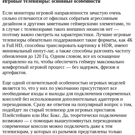
Игровые телевизоры: основные особенности
Если мониторы игровой направленности зачастую очень
сильно отличаются от офисных собратьев агрессивным
дизайном и другими заметными геймерскими элементами, то
в случае с телевизорами таких внешних нюансов нет —
поэтому важно смотреть на характеристики. Лучшие игровые
телевизоры обязательно поддерживают такие форматы, как 4К
и Full HD, способны транслировать картинку в HDR, имеют
минимальный инпут-лаг, а также способны разгонять частоту
обновления до 120 Гц. Одним словом, все их оснащение
направлено на то, чтобы обеспечить геймеру максимально
комфортный игровой процесс — без задержек, фризов и
артефактов.
Еще одной отличительной особенностью игровых моделей
является то, что у них по умолчанию присутствуют все
необходимые входы и выходы для подключения современных
консолей без использования дополнительных адаптеров и
переходников. Сразу же ответим на популярный вопрос о том,
подойдет ли старый телевизор для игровых приставок
Плейстейшен или Икс Бокс. Да, теоретически подключение
возможно — с помощью вышеупомянутых переходников
современные консоли можно подключить даже к тем
телевизорам, у которых из разъемов представлены только