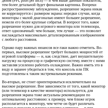
дюйм (PPI, pixel per inch) — и чем выше данный показатель,
тем более детальной будет финальная картинка. Вопреки
распространенному заблуждению, разрешение экрана никак
не коррелируется с размером экрана: нередки случаи, когда
мониторы с малой диагональю имеют большее разрешение,
нежели его более крупные собратья. В вопросе того, какое
разрешение нужно для игрового монитора или телевизора,
ответ однозначный: чем больше, тем лучше — это позволит
наслаждаться максимально детализированным изображением
с любого расстояния.
Однако пару важных нюансов все-таки важно отметить. Во-
первых, высокое разрешение требует больших мощностей от
игровой платформы — и, как следствие, дает внушительную
нагрузку на процессор и графическую систему, вместе с ними
заставляя усиленно работать охлаждение. Важно иметь это в
виду и заранее убедиться в том, что консоль или ПК
подготовлены к таким экстремальным режимам.
Во-вторых, не стоит ориентироваться исключительно на
высокое разрешение. Вне зависимости от того, какой монитор
(или телевизор в качестве монитора) используется, для
разрешения экрана тоже актуальны рекомендации по
оптимальному расстоянию: к примеру, чем ближе игрок
располагается к монитору, чем четче он будет различать
крупные пиксели и плохое качество картинки — и тем