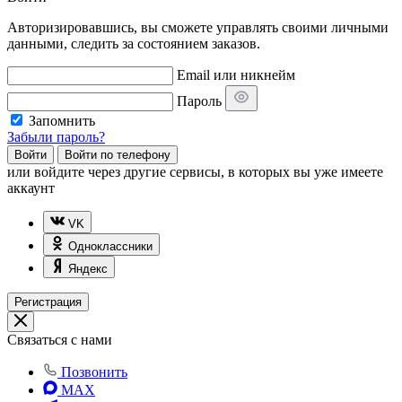
Авторизировавшись, вы сможете управлять своими личными
данными, следить за состоянием заказов.
Email или никнейм
Пароль
Запомнить
Забыли пароль?
Войти
Войти по телефону
или
войдите через другие сервисы, в которых вы уже имеете
аккаунт
VK
Одноклассники
Яндекс
Регистрация
Связаться с нами
Позвонить
MAX