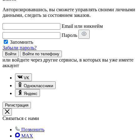
Авторизировавшись, вы сможете управлять своими личными
данными, следить за состоянием заказов.
Email или никнейм
Пароль
Запомнить
Забыли пароль?
Войти
Войти по телефону
или
войдите через другие сервисы, в которых вы уже имеете
аккаунт
VK
Одноклассники
Яндекс
Регистрация
Связаться с нами
Позвонить
MAX