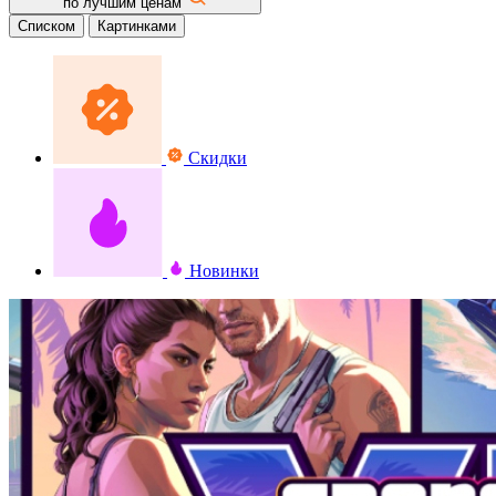
по лучшим ценам
Списком
Картинками
Скидки
Новинки