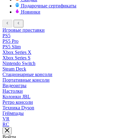
Подарочные сертификаты
Новинки
Игровые приставки
PS5
PS5 Pro
PS5 Slim
Xbox Series X
Xbox Series S
Nintendo Switch
Steam Deck
Стационарные консоли
Портативные консоли
Видеоигры
Настолки
Колонки JBL
Ретро консоли
Техника Dyson
Геймпады
VR
RC
Войти