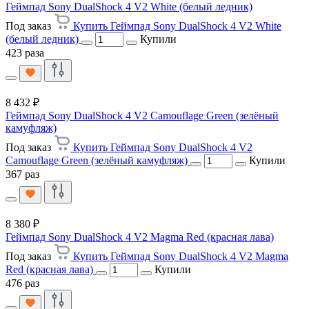
Геймпад Sony DualShock 4 V2 White (белый ледник)
Под заказ
Купить Геймпад Sony DualShock 4 V2 White
(белый ледник)
Купили
423 раза
8 432 ₽
Геймпад Sony DualShock 4 V2 Camouflage Green (зелёный
камуфляж)
Под заказ
Купить Геймпад Sony DualShock 4 V2
Camouflage Green (зелёный камуфляж)
Купили
367 раз
8 380 ₽
Геймпад Sony DualShock 4 V2 Magma Red (красная лава)
Под заказ
Купить Геймпад Sony DualShock 4 V2 Magma
Red (красная лава)
Купили
476 раз