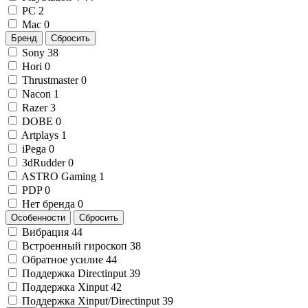
PC
2
Mac
0
Бренд
Сбросить
Sony
38
Hori
0
Thrustmaster
0
Nacon
1
Razer
3
DOBE
0
Artplays
1
iPega
0
3dRudder
0
ASTRO Gaming
1
PDP
0
Нет бренда
0
Особенности
Сбросить
Вибрация
44
Встроенный гироскоп
38
Обратное усилие
44
Поддержка Directinput
39
Поддержка Xinput
42
Поддержка Xinput/Directinput
39