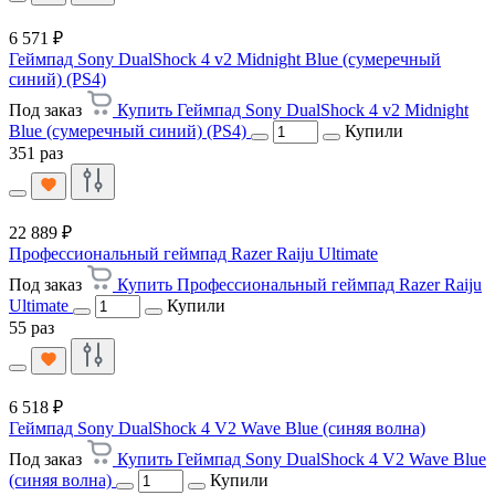
6 571 ₽
Геймпад Sony DualShock 4 v2 Midnight Blue (сумеречный
синий) (PS4)
Под заказ
Купить Геймпад Sony DualShock 4 v2 Midnight
Blue (сумеречный синий) (PS4)
Купили
351 раз
22 889 ₽
Профессиональный геймпад Razer Raiju Ultimate
Под заказ
Купить Профессиональный геймпад Razer Raiju
Ultimate
Купили
55 раз
6 518 ₽
Геймпад Sony DualShock 4 V2 Wave Blue (синяя волна)
Под заказ
Купить Геймпад Sony DualShock 4 V2 Wave Blue
(синяя волна)
Купили