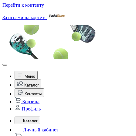
Перейти к контенту
За играми на корте в
Меню
Каталог
Контакты
Корзина
Профиль
Каталог
Личный кабинет