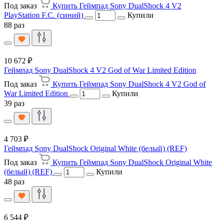
Под заказ
Купить Геймпад Sony DualShock 4 V2
PlayStation F.C. (синий)
Купили
88 раз
10 672 ₽
Геймпад Sony DualShock 4 V2 God of War Limited Edition
Под заказ
Купить Геймпад Sony DualShock 4 V2 God of
War Limited Edition
Купили
39 раз
4 703 ₽
Геймпад Sony DualShock Original White (белый) (REF)
Под заказ
Купить Геймпад Sony DualShock Original White
(белый) (REF)
Купили
48 раз
6 544 ₽