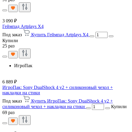
3 090 ₽
Геймпад Artplays X4
Под заказ
Купить Геймпад Artplays X4
Купили
25 раз
ИгроПак
6 889 ₽
ИгроПак: Sony DualShock 4 v2 + силиконовый чехол +
накладки на стики
Под заказ
Купить ИгроПак: Sony DualShock 4 v2 +
силиконовый чехол + накладки на стики
Купили
69 раз