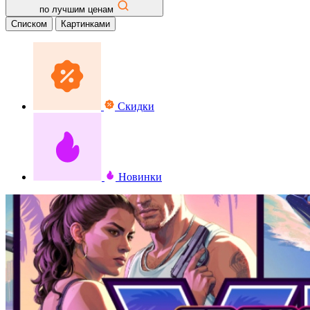
по лучшим ценам
Списком
Картинками
Скидки
Новинки