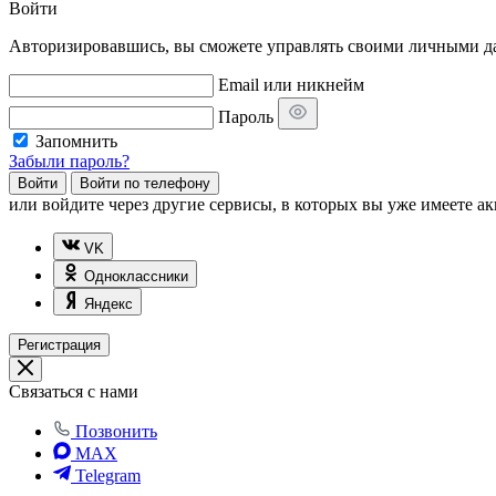
Войти
Авторизировавшись, вы сможете управлять своими личными дан
Email или никнейм
Пароль
Запомнить
Забыли пароль?
Войти
Войти по телефону
или
войдите через другие сервисы, в которых вы уже имеете ак
VK
Одноклассники
Яндекс
Регистрация
Связаться с нами
Позвонить
MAX
Telegram