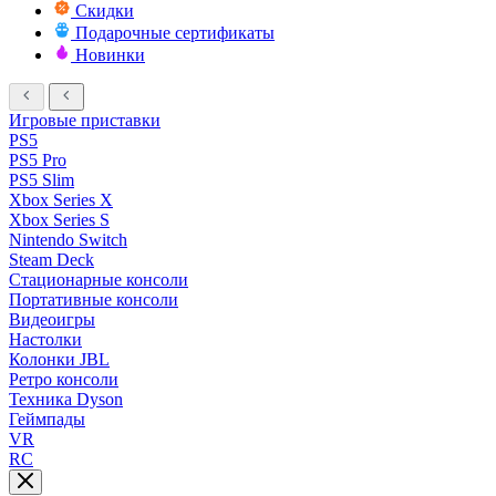
Скидки
Подарочные сертификаты
Новинки
Игровые приставки
PS5
PS5 Pro
PS5 Slim
Xbox Series X
Xbox Series S
Nintendo Switch
Steam Deck
Стационарные консоли
Портативные консоли
Видеоигры
Настолки
Колонки JBL
Ретро консоли
Техника Dyson
Геймпады
VR
RC