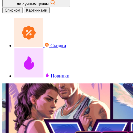
по лучшим ценам
Списком
Картинками
Скидки
Новинки