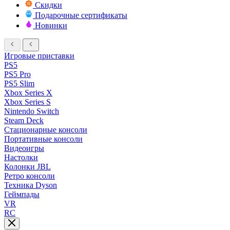
Скидки
Подарочные сертификаты
Новинки
Игровые приставки
PS5
PS5 Pro
PS5 Slim
Xbox Series X
Xbox Series S
Nintendo Switch
Steam Deck
Стационарные консоли
Портативные консоли
Видеоигры
Настолки
Колонки JBL
Ретро консоли
Техника Dyson
Геймпады
VR
RC