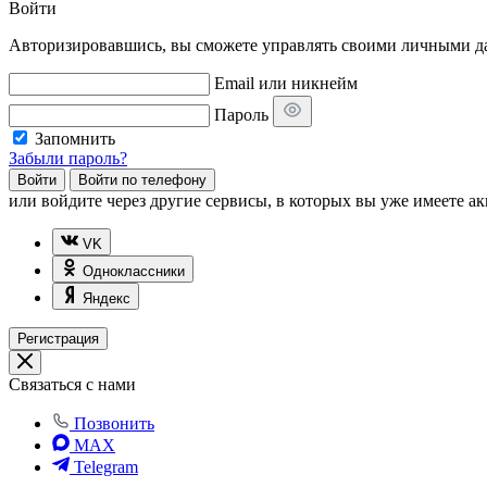
Войти
Авторизировавшись, вы сможете управлять своими личными дан
Email или никнейм
Пароль
Запомнить
Забыли пароль?
Войти
Войти по телефону
или
войдите через другие сервисы, в которых вы уже имеете ак
VK
Одноклассники
Яндекс
Регистрация
Связаться с нами
Позвонить
MAX
Telegram