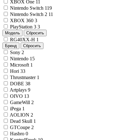
XBOX One
11
Nintendo Switch
119
Nintendo Switch 2
11
XBOX 360
3
PlayStation 3
3
Модель
Сбросить
RG40XX-H
1
Бренд
Сбросить
Sony
2
Nintendo
15
Microsoft
1
Hori
33
Thrustmaster
1
DOBE
38
Artplays
9
OIVO
13
GameWill
2
iPega
1
AOLION
2
Dead Skull
1
GTCoupe
2
Hasbro
0
KontrolFreek
10