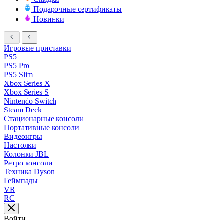
Подарочные сертификаты
Новинки
Игровые приставки
PS5
PS5 Pro
PS5 Slim
Xbox Series X
Xbox Series S
Nintendo Switch
Steam Deck
Стационарные консоли
Портативные консоли
Видеоигры
Настолки
Колонки JBL
Ретро консоли
Техника Dyson
Геймпады
VR
RC
Войти