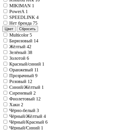
MIKIMAN
1
PowerA
1
SPEEDLINK
4
Нет бренда
75
Цвет
Сбросить
Multicolor
5
Бирюзовый
14
Жёлтый
42
Зелёный
38
Золотой
6
Красный/синий
1
Оранжевый
11
Прозрачный
9
Розовый
12
Синий/Жёлтый
1
Сиреневый
2
Фиолетовый
12
Хаки
2
Чёрно-белый
3
Чёрный/Жёлтый
4
Чёрный/Красный
6
Чёрный/Синий
1