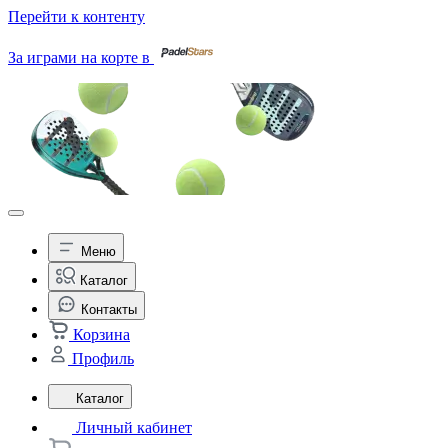
Перейти к контенту
За играми на корте в
Меню
Каталог
Контакты
Корзина
Профиль
Каталог
Личный кабинет