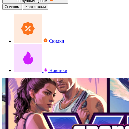
по лучшим ценам
Списком
Картинками
Скидки
Новинки