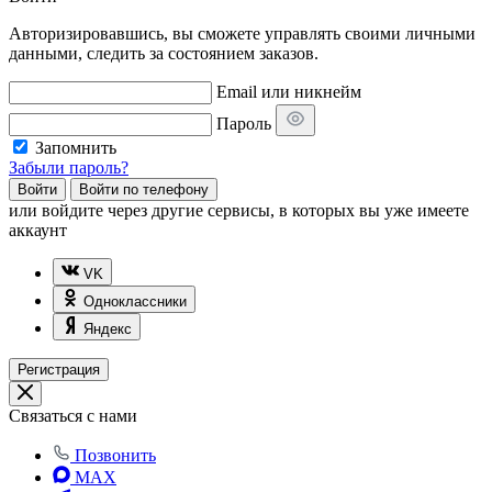
Авторизировавшись, вы сможете управлять своими личными
данными, следить за состоянием заказов.
Email или никнейм
Пароль
Запомнить
Забыли пароль?
Войти
Войти по телефону
или
войдите через другие сервисы, в которых вы уже имеете
аккаунт
VK
Одноклассники
Яндекс
Регистрация
Связаться с нами
Позвонить
MAX