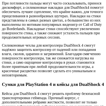
При потливости пальцы могут часто соскальзывать, принося
дискомфорт, а силиконовые накладки для DualShock4 помогут
обеспечить лучшее сцепление, что крайне важно, для точного
прицеливания в разнообразных шутерах. Накладки на стики
представлены в самых разных цветах, а большинство из них
выполнены по мотивам популярных видеоигр от Call of Duty
до Borderlands. Накладные стики способствуют увеличению
поверхности стика, а также снижают усталость пальцев при
продолжительных игровых сессиях.
Силиконовые чехлы для контроллера DualShock 4 смогут
надёжно защитить контроллер от падений или попадания
влаги, сколов, царапин и загрязнений. Благодаря смягчению
поверхности контроллера, так же снижается нагрузка на
стики, а само ощущение контроллера в руках становится
более приятным при любой продолжительности игры, а
красочные расцветки позволят сделать его уникальным и
неповторимым.
Сумки для PlayStation 4 и кейсы для DualShock 4
Кейсы для DualShock 4 смогут решить проблему безопасной
транспортировки геймпада. Прочный корпус, с
дополнительными ребрами жесткости, позволит не только