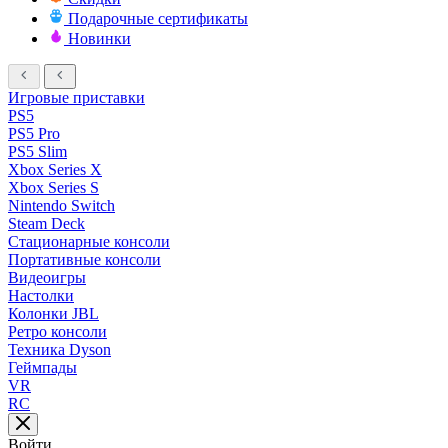
Подарочные сертификаты
Новинки
Игровые приставки
PS5
PS5 Pro
PS5 Slim
Xbox Series X
Xbox Series S
Nintendo Switch
Steam Deck
Стационарные консоли
Портативные консоли
Видеоигры
Настолки
Колонки JBL
Ретро консоли
Техника Dyson
Геймпады
VR
RC
Войти