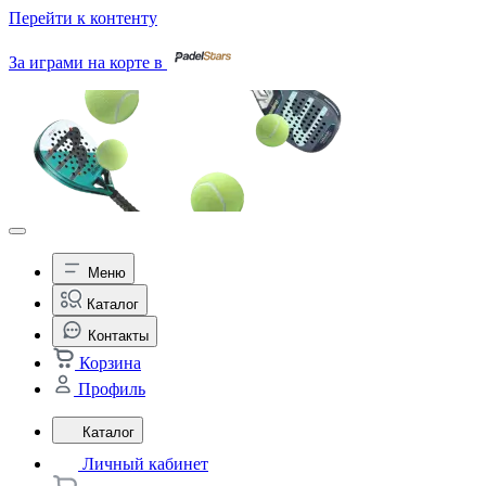
Перейти к контенту
За играми на корте в
Меню
Каталог
Контакты
Корзина
Профиль
Каталог
Личный кабинет