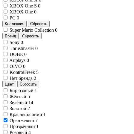
XBOX One S
0
XBOX One
0
PC
0
Коллекция
Сбросить
Super Mario Collection
0
Бренд
Сбросить
Sony
0
Thrustmaster
0
DOBE
0
Artplays
0
OIVO
0
KontrolFreek
5
Нет бренда
2
Цвет
Сбросить
Бирюзовый
1
Жёлтый
5
Зелёный
14
Золотой
2
Красный/синий
1
Оранжевый
7
Прозрачный
1
Розовый
4