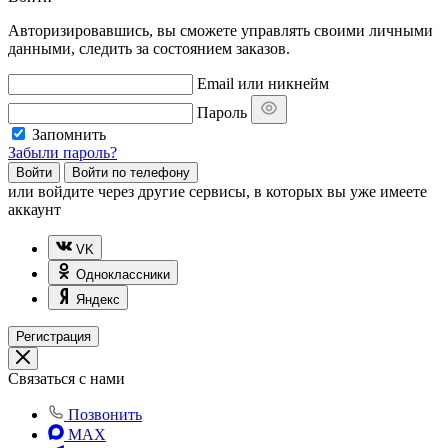
Авторизировавшись, вы сможете управлять своими личными
данными, следить за состоянием заказов.
Email или никнейм
Пароль
Запомнить
Забыли пароль?
Войти
Войти по телефону
или
войдите через другие сервисы, в которых вы уже имеете
аккаунт
VK
Одноклассники
Яндекс
Регистрация
Связаться с нами
Позвонить
MAX