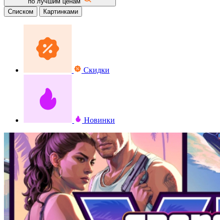
по лучшим ценам
Списком
Картинками
Скидки
Новинки