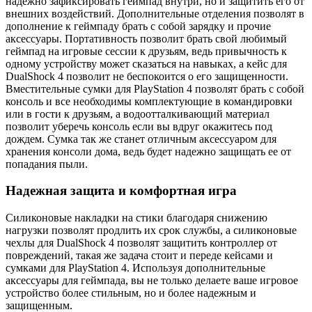
надежно зафиксировать геймпад внутри, но и защитить его от
внешних воздействий. Дополнительные отделения позволят в
дополнение к геймпаду брать с собой зарядку и прочие
аксессуары. Портативность позволит брать свой любимый
геймпад на игровые сессии к друзьям, ведь привычность к
одному устройству может сказаться на навыках, а кейс для
DualShock 4 позволит не беспокоится о его защищенности.
Вместительные сумки для PlayStation 4 позволят брать с собой
консоль и все необходимы комплектующие в командировки
или в гости к друзьям, а водоотталкивающий материал
позволит уберечь консоль если вы вдруг окажитесь под
дождем. Сумка так же станет отличным аксессуаром для
хранения консоли дома, ведь будет надежно защищать ее от
попадания пыли.
Надежная защита и комфортная игра
Силиконовые накладки на стики благодаря снижению
нагрузки позволят продлить их срок службы, а силиконовые
чехлы для DualShock 4 позволят защитить контроллер от
повреждений, такая же задача стоит и переде кейсами и
сумками для PlayStation 4. Используя дополнительные
аксессуары для геймпада, вы не только делаете ваше игровое
устройство более стильным, но и более надежным и
защищенным.