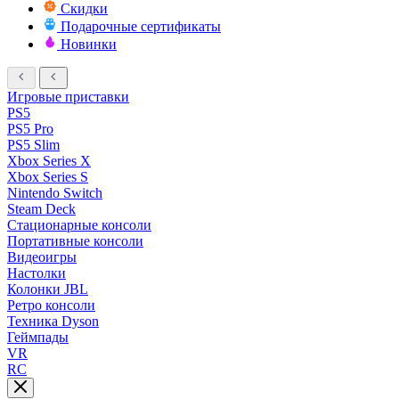
Скидки
Подарочные сертификаты
Новинки
Игровые приставки
PS5
PS5 Pro
PS5 Slim
Xbox Series X
Xbox Series S
Nintendo Switch
Steam Deck
Стационарные консоли
Портативные консоли
Видеоигры
Настолки
Колонки JBL
Ретро консоли
Техника Dyson
Геймпады
VR
RC