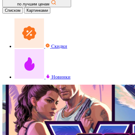
по лучшим ценам
Списком
Картинками
Скидки
Новинки