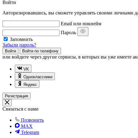
Войти
Авторизировавшись, вы сможете управлять своими личными дан
Email или никнейм
Пароль
Запомнить
Забыли пароль?
Войти
Войти по телефону
или
войдите через другие сервисы, в которых вы уже имеете ак
VK
Одноклассники
Яндекс
Регистрация
Связаться с нами
Позвонить
MAX
Telegram