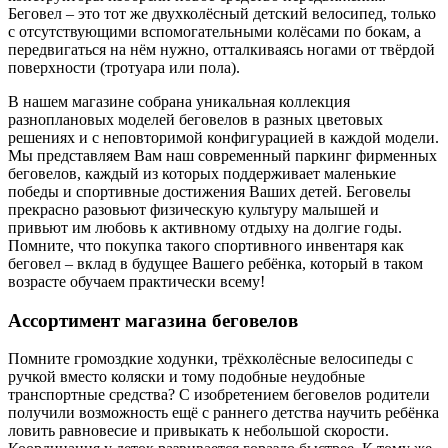
Беговел – это тот же двухколёсный детский велосипед, только
с отсутствующими вспомогательными колёсами по бокам, а
передвигаться на нём нужно, отталкиваясь ногами от твёрдой
поверхности (тротуара или пола).
В нашем магазине собрана уникальная коллекция
разноплановых моделей беговелов в разных цветовых
решениях и с неповторимой конфигурацией в каждой модели.
Мы представляем Вам наш современный паркинг фирменных
беговелов, каждый из которых поддерживает маленькие
победы и спортивные достижения Ваших детей. Беговелы
прекрасно разовьют физическую культуру малышей и
привьют им любовь к активному отдыху на долгие годы.
Помните, что покупка такого спортивного инвентаря как
беговел – вклад в будущее Вашего ребёнка, который в таком
возрасте обучаем практически всему!
Ассортимент магазина беговелов
Помните громоздкие ходунки, трёхколёсные велосипеды с
ручкой вместо коляски и тому подобные неудобные
транспортные средства? С изобретением беговелов родители
получили возможность ещё с раннего детства научить ребёнка
ловить равновесие и привыкать к небольшой скорости.