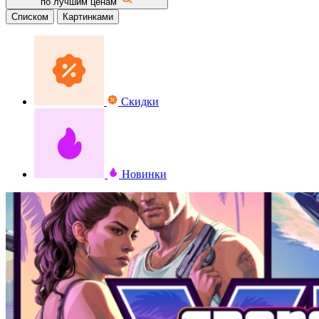
по лучшим ценам
Списком
Картинками
Скидки
Новинки