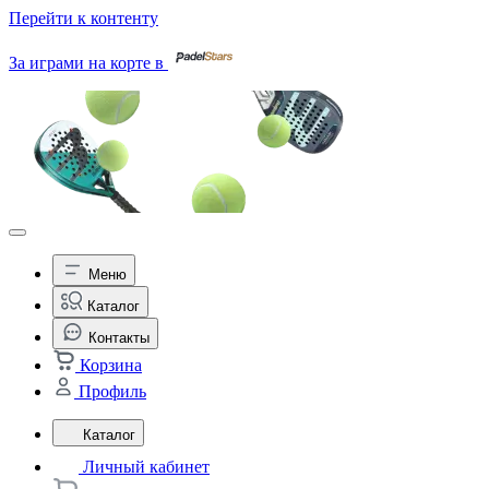
Перейти к контенту
За играми на корте в
Меню
Каталог
Контакты
Корзина
Профиль
Каталог
Личный кабинет