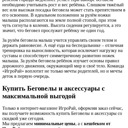
необходимо учитывать рост и вес ребёнка. Слишком тяжёлый
вес или высокая посадка беговела может стать препятствием в
его освоении. В идеальном положении за рулём ножки
малыша располагаются на земле полной стопой, при этом
чуть согнуты в коленях. Высота сидения регулируется, а это
значит, что беговел прослужит ребёнку не один год.
За рулём беговела малыш учится управлять своим телом и
держать равновесие. А ещё езда на беспедальнике – отличная
тренировка на выносливость, которая исключает нагрузку на
суставы и способствует симметричному развитию ножек
малыша. За рулём беговела ребёнок изучает основы правил
дорожного движения, окружающий мир и своё тело. Команда
«ИгроРай» воплотит не только мечты родителей, но и мечты
деток в первую очередь.
Купить Беговелы и аксессуары с
максимальной выгодой
Только в интернет-магазине ИгроРай, оформляя заказ сейчас,
вы получаете возможность купить Беговелы и аксессуары со
скидкой уже сегодня.
Мы предлагаем
минимальные цены
, а с
кешбеком от