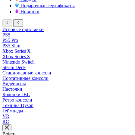
Подарочные сертификаты
Новинки
Игровые приставки
PS5
PS5 Pro
PS5 Slim
Xbox Series X
Xbox Series S
Nintendo Switch
Steam Deck
Стационарные консоли
Портативные консоли
Видеоигры
Настолки
Колонки JBL
Ретро консоли
Техника Dyson
Геймпады
VR
RC
Войти