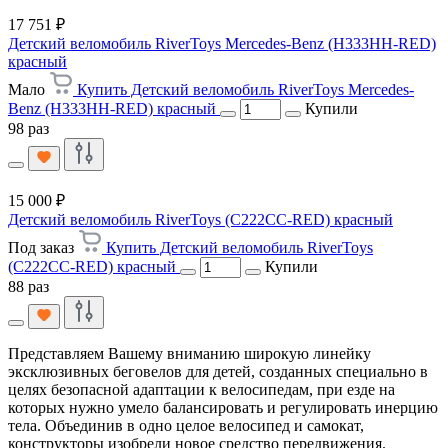
17 751 ₽
Детский веломобиль RiverToys Mercedes-Benz (H333HH-RED)
красный
Мало
Купить Детский веломобиль RiverToys Mercedes-
Benz (H333HH-RED) красный
Купили
98 раз
15 000 ₽
Детский веломобиль RiverToys (C222CC-RED) красный
Под заказ
Купить Детский веломобиль RiverToys
(C222CC-RED) красный
Купили
88 раз
Представляем Вашему вниманию широкую линейку
эксклюзивных беговелов для детей, созданных специально в
целях безопасной адаптации к велосипедам, при езде на
которых нужно умело балансировать и регулировать инерцию
тела. Объединив в одно целое велосипед и самокат,
конструкторы изобрели новое средство передвижения.