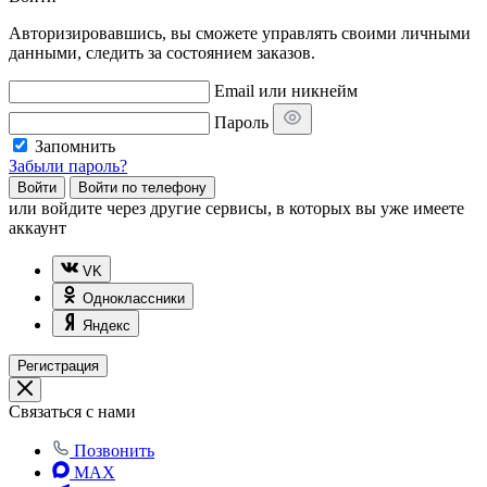
Авторизировавшись, вы сможете управлять своими личными
данными, следить за состоянием заказов.
Email или никнейм
Пароль
Запомнить
Забыли пароль?
Войти
Войти по телефону
или
войдите через другие сервисы, в которых вы уже имеете
аккаунт
VK
Одноклассники
Яндекс
Регистрация
Связаться с нами
Позвонить
MAX