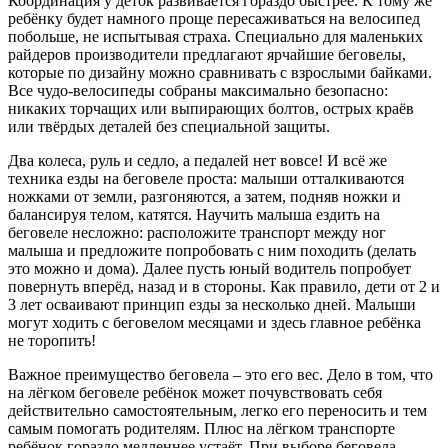
Координация у деток развивается гораздо быстрее. К тому же
ребёнку будет намного проще пересаживаться на велосипед
побольше, не испытывая страха. Специально для маленьких
райдеров производители предлагают ярчайшие беговелы,
которые по дизайну можно сравнивать с взрослыми байками.
Все чудо-велосипеды собраны максимально безопасно:
никаких торчащих или выпирающих болтов, острых краёв
или твёрдых деталей без специальной защиты.
Два колеса, руль и седло, а педалей нет вовсе! И всё же
техника езды на беговеле проста: малыши отталкиваются
ножками от земли, разгоняются, а затем, подняв ножки и
балансируя телом, катятся. Научить малыша ездить на
беговеле несложно: расположите транспорт между ног
малыша и предложите попробовать с ним походить (делать
это можно и дома). Далее пусть юный водитель попробует
повернуть вперёд, назад и в стороны. Как правило, дети от 2 и
3 лет осваивают принцип езды за несколько дней. Малыши
могут ходить с беговелом месяцами и здесь главное ребёнка
не торопить!
Важное преимущество беговела – это его вес. Дело в том, что
на лёгком беговеле ребёнок может почувствовать себя
действительно самостоятельным, легко его переносить и тем
самым помогать родителям. Плюс на лёгком транспорте
ребёнок гораздо медленнее устаёт. При выборе беговела